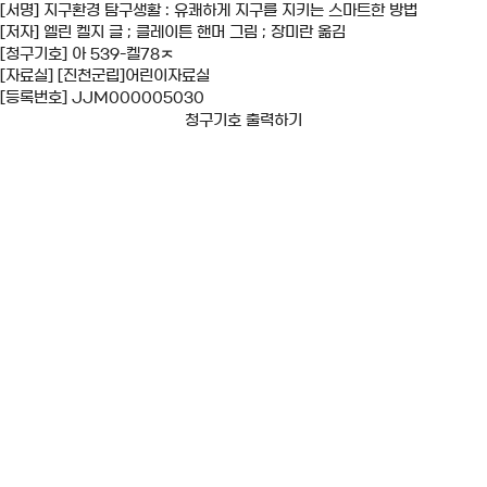
[서명] 지구환경 탐구생활 : 유쾌하게 지구를 지키는 스마트한 방법
[저자] 엘린 켈지 글 ; 클레이튼 핸머 그림 ; 장미란 옮김
[청구기호] 아 539-켈78ㅈ
[자료실] [진천군립]어린이자료실
[등록번호] JJM000005030
청구기호 출력하기