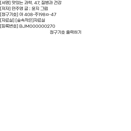
[서명] 맛있는 과학. 47, 질병과 건강
[저자] 민주영 글 ; 윤지 그림
[청구기호] 아 408-주198ㅁ-47
[자료실] [숲속작은]자료실
[등록번호] BJM000000270
청구기호 출력하기