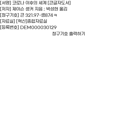
[서명] 코로나 이후의 세계 [큰글자도서]
[저자] 제이슨 솅커 지음 ; 박성현 옮김
[청구기호] 큰 321.97-솅874ㅋ
[자료실] [혁신]종합자료실
[등록번호] DEM000030129
청구기호 출력하기