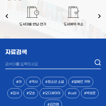
역
도서대출 반납·연기
도서예약·취소
책
자료검색
#아
#역사
#청소년 소설
#알베르 카뮈
#집사
#모순
#오디세이아
#cell
#박성준
#김진명