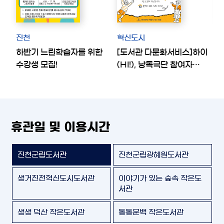
진천
혁신도시
하반기 느린학습자를 위한
[도서관 다문화서비스]하이
⭐
수강생 모집!
(HI!), 낭독극단 참여자
모집
휴관일 및 이용시간
진천군립도서관
진천군립광혜원도서관
생거진천혁신도시도서관
이야기가 있는 숲속 작은도
서관
생생 덕산 작은도서관
통통문백 작은도서관