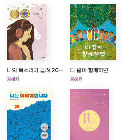
나의 목소리가 들려 2020 나다움어린이책 선정
다 같이 함께하면
광혜원
광혜원