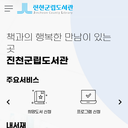
본문 바로가기
책과의 행복한 만남이 있는
곳
진천군립도서관
주요서비스
희망도서 신청
프로그램 신청
생
내서재