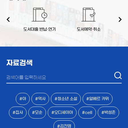
역
도서대출 반납·연기
도서예약·취소
책
자료검색
#아
#역사
#청소년 소설
#알베르 카뮈
#집사
#모순
#오디세이아
#cell
#박성준
#김진명