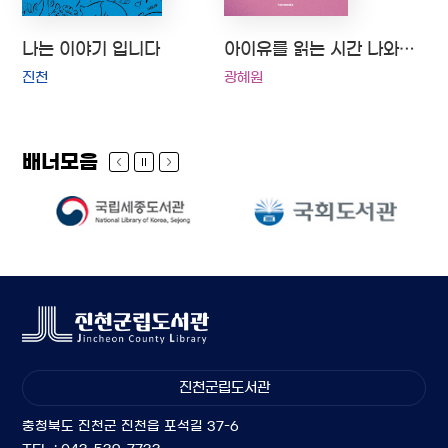
나는 이야기 입니다
아이유를 읽는 시간 나와 너는 음악으로 하나가 된다
진천
광혜원
배너모음
진천군립도서관
충청북도 진천군 진천읍 포석길 37-6