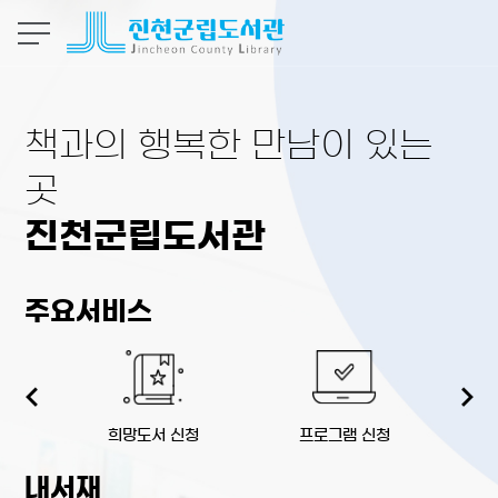
본문 바로가기
책과의 행복한 만남이 있는
곳
진천군립도서관
주요서비스
희망도서 신청
프로그램 신청
생
내서재