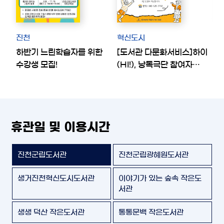
진천
혁신도시
하반기 느린학습자를 위한
[도서관 다문화서비스]하이
⭐
수강생 모집!
(HI!), 낭독극단 참여자
모집
휴관일 및 이용시간
진천군립도서관
진천군립광혜원도서관
생거진천혁신도시도서관
이야기가 있는 숲속 작은도
서관
생생 덕산 작은도서관
통통문백 작은도서관