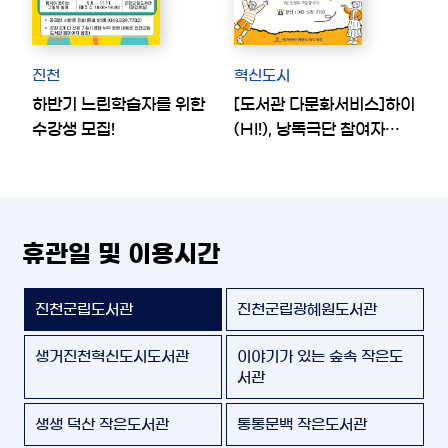
진천
혁신도시
하반기 느린학습자를 위한
[도서관 다문화서비스]하이
⭐
수강생 모집!
(HI!), 낭독극단 참여자
모집
휴관일 및 이용시간
진천군립도서관
진천군립광혜원도서관
생거진천혁신도시도서관
이야기가 있는 숲속 작은도
서관
생생 덕산 작은도서관
통통문백 작은도서관