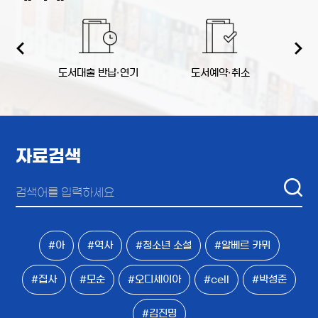
역
도서대출 반납·연기
도서예약·취소
책
자료검색
#아
#역사
#청소년 소설
#알베르 카뮈
#집사
#모순
#오디세이아
#cell
#박성준
#김진명