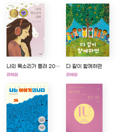
나의 목소리가 들려 2020 나다움어린이책 선정
다 같이 함께하면
광혜원
광혜원