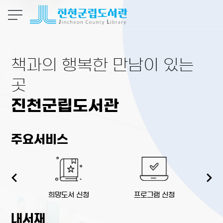
본문 바로가기
책과의 행복한 만남이 있는
곳
진천군립도서관
주요서비스
희망도서 신청
프로그램 신청
생
내서재