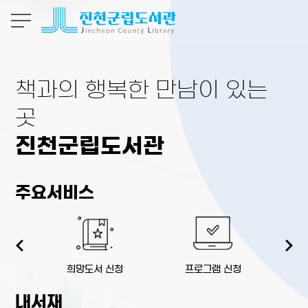
본문 바로가기
책과의 행복한 만남이 있는
곳
진천군립도서관
주요서비스
희망도서 신청
프로그램 신청
생
내서재