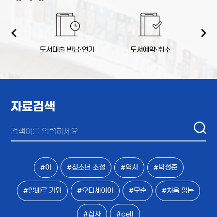
역
도서대출 반납·연기
도서예약·취소
책
자료검색
#아
#청소년 소설
#역사
#박성준
#알베르 카뮈
#오디세이아
#모순
#처음 읽는
#집사
#cell