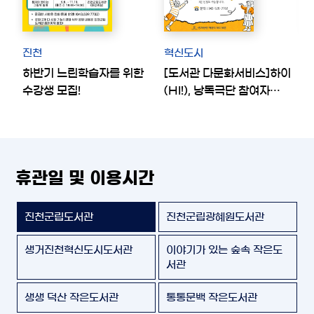
진천
혁신도시
하반기 느린학습자를 위한
[도서관 다문화서비스]하이
⭐
수강생 모집!
(HI!), 낭독극단 참여자
모집
휴관일 및 이용시간
진천군립도서관
진천군립광혜원도서관
생거진천혁신도시도서관
이야기가 있는 숲속 작은도
서관
생생 덕산 작은도서관
통통문백 작은도서관