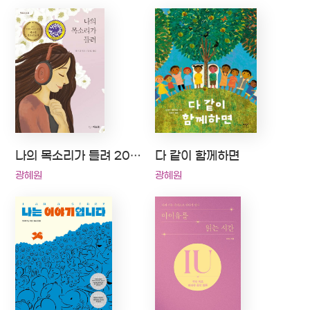
나의 목소리가 들려 2020 나다움어린이책 선정
다 같이 함께하면
광혜원
광혜원