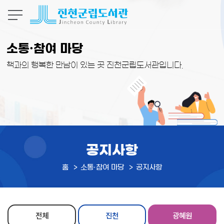
본문 바로가기
소통·참여 마당
책과의 행복한 만남이 있는 곳 진천군립도서관입니다.
공지사항
홈
소통·참여 마당
공지사항
전체
진천
광혜원