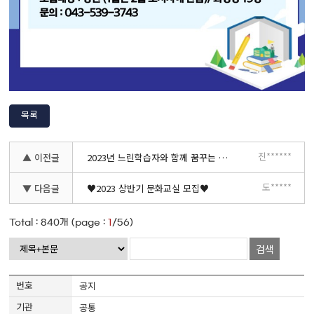
목록
진******
▲ 이전글
2023년 느린학습자와 함께 꿈꾸는 도서관 프로그램 안내
도*****
▼ 다음글
♥2023 상반기 문화교실 모집♥
Total :
840
개 (page :
1
/56)
검색
공지
공통