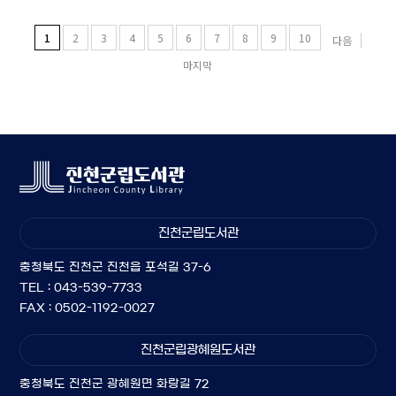
1
2
3
4
5
6
7
8
9
10
다음
마지막
진천군립도서관
충청북도 진천군 진천읍 포석길 37-6
TEL : 043-539-7733
FAX : 0502-1192-0027
진천군립광혜원도서관
충청북도 진천군 광혜원면 화랑길 72