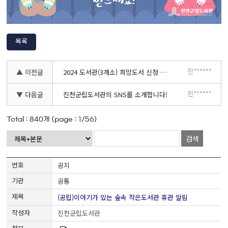
목록
진******
▲ 이전글
2024 도서관(3개소) 희망도서 신청 안내
진******
▼ 다음글
진천군립도서관의 SNS를 소개합니다!
Total :
840
개 (page :
1
/56)
검색
공지
공통
(공립)이야기가 있는 숲속 작은도서관 휴관 알림
진천군립도서관