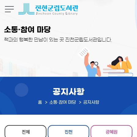
본문 바로가기
소통·참여 마당
책과의 행복한 만남이 있는 곳 진천군립도서관입니다.
공지사항
홈
소통·참여 마당
공지사항
전체
진천
광혜원