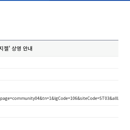
지젤' 상영 안내
&m_page=community04&tn=1&lgCode=106&siteCode=ST03&allLec=&b