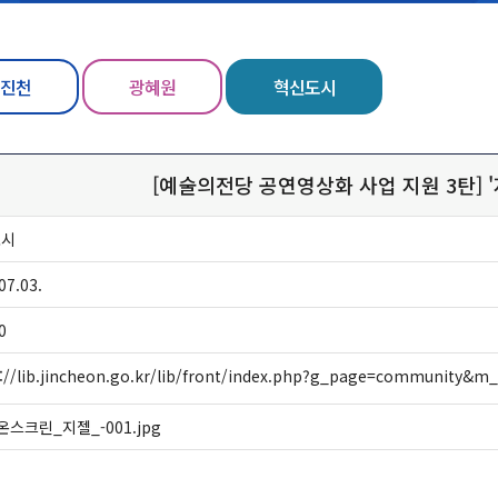
진천
광혜원
혁신도시
[예술의전당 공연영상화 사업 지원 3탄] '
도시
07.03.
0
s://lib.jincheon.go.kr/lib/front/index.php?g_page=community
온스크린_지젤_-001.jpg