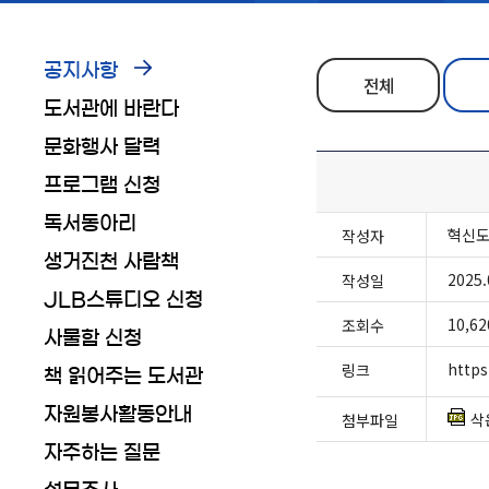
공지사항
전체
도서관에 바란다
문화행사 달력
프로그램 신청
독서동아리
혁신
작성자
생거진천 사람책
2025.
작성일
JLB스튜디오 신청
10,62
조회수
사물함 신청
http
링크
책 읽어주는 도서관
자원봉사활동안내
삭
첨부파일
자주하는 질문