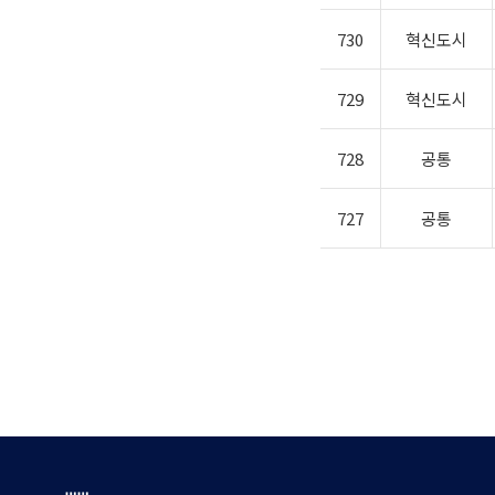
730
혁신도시
729
혁신도시
728
공통
727
공통