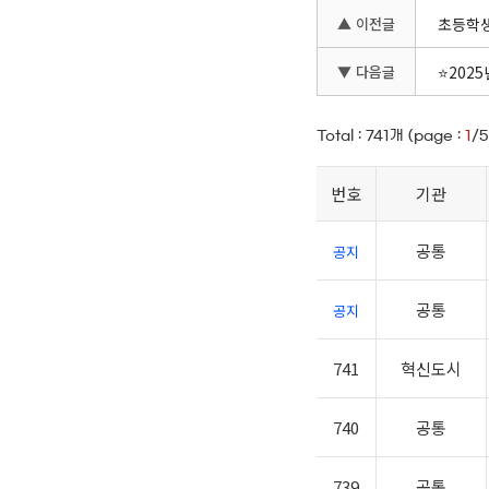
▲ 이전글
초등학생
▼ 다음글
⭐202
Total :
741
개 (page :
1
/5
번호
기관
공통
공지
공통
공지
741
혁신도시
740
공통
739
공통