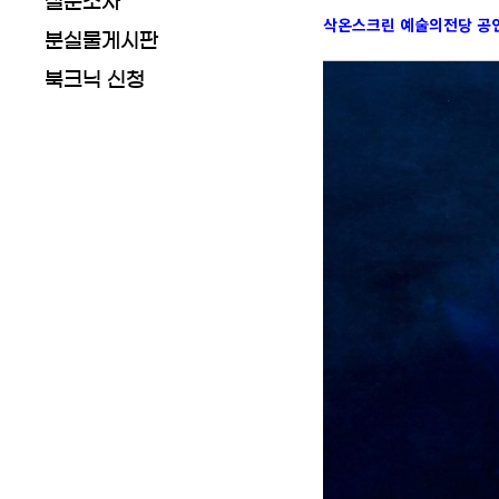
설문조사
삭온스크린 예술의전당 공
분실물게시판
북크닉 신청