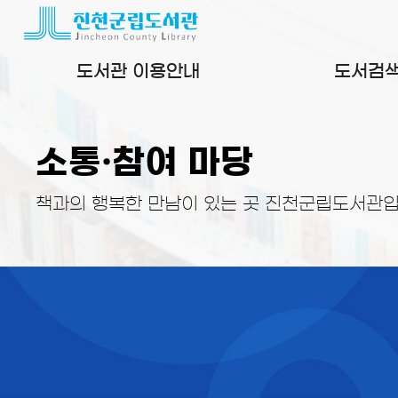
본문 바로가기
도서관 이용안내
도서검
소통·참여 마당
책과의 행복한 만남이 있는 곳 진천군립도서관입