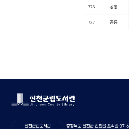
728
공통
727
공통
진천군립도서관
충청북도 진천군 진천읍 포석길 37-