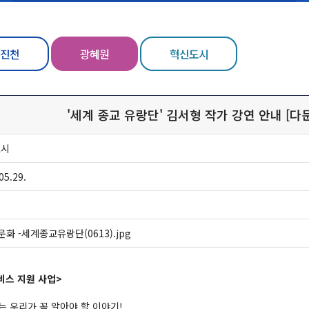
진천
광혜원
혁신도시
'세계 종교 유랑단' 김서형 작가 강연 안내 [
도시
05.29.
문화 -세계종교유랑단(0613).jpg
비스 지원 사업>
 우리가 꼭 알아야 할 이야기!