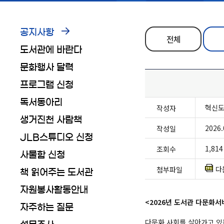
공지사항
전체
도서관에 바란다
문화행사 달력
프로그램 신청
독서동아리
혁신
작성자
생거진천 사람책
2026.
작성일
JLB스튜디오 신청
1,814
조회수
사물함 신청
다
첨부파일
책 읽어주는 도서관
자원봉사활동안내
<2026년 도서관 다문화서
자주하는 질문
다문화 사회를 살아가고 있는