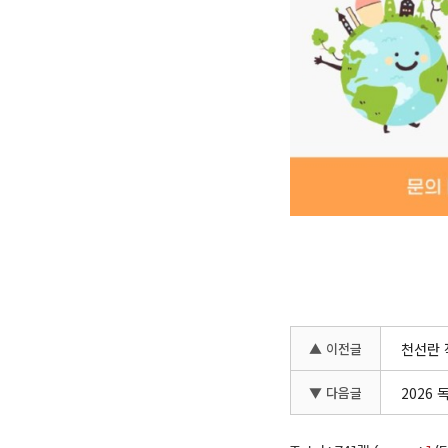
▲ 이전글
천선란 
▼ 다음글
2026