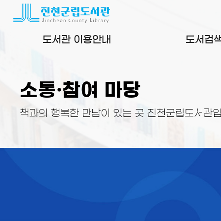
본문 바로가기
도서관 이용안내
도서검
소통·참여 마당
책과의 행복한 만남이 있는 곳 진천군립도서관입