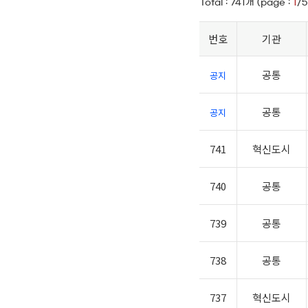
Total :
741
개 (page :
1
/5
번호
기관
공통
공지
공통
공지
741
혁신도시
740
공통
739
공통
738
공통
737
혁신도시