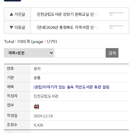
진******
▲ 이전글
진천군립도서관 상반기 문화교실 인문학 특강 「음식으로 읽는 맛있는 세계사」안내
진******
▼ 다음글
(안내)2026년 충청북도 지역서점 인증 신청 접수 공고
Total :
1185
개 (page :
1
/79)
검색
공지
공통
(공립)이야기가 있는 숲속 작은도서관 휴관 알림
진천군립도서관
2024.12.18
9,426