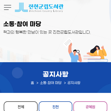
본문 바로가기
소통·참여 마당
책과의 행복한 만남이 있는 곳 진천군립도서관입니다.
공지사항
홈
소통·참여 마당
공지사항
전체
진천
광혜원