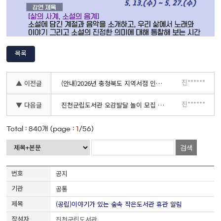
목록
진******
▲ 이전글
(안내)2026년 충청북도 지역서점 인증 신청 접수 공고
진******
▼ 다음글
진천군립도서관 오감발달 놀이 모집 안내 (우리 아기 두뇌 쑥쑥! K-놀이)
Total :
840
개 (page :
1
/56)
검색
공지
공통
(공립)이야기가 있는 숲속 작은도서관 휴관 알림
진천군립도서관