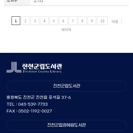
2,732
1
2
3
4
5
6
7
8
9
10
다음
마지막
진천군립도서관
충청북도 진천군 진천읍 포석길 37-6
TEL : 043-539-7733
FAX : 0502-1192-0027
진천군립광혜원도서관