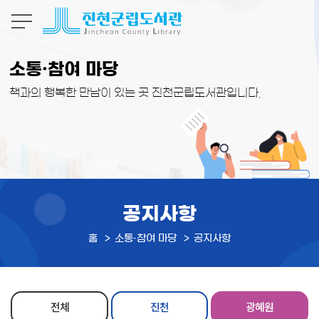
본문 바로가기
소통·참여 마당
책과의 행복한 만남이 있는 곳 진천군립도서관입니다.
공지사항
홈
소통·참여 마당
공지사항
전체
진천
광혜원