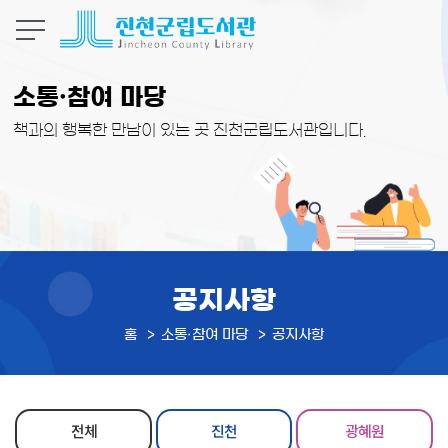
본문 바로가기
소통·참여 마당
책과의 행복한 만남이 있는 곳 진천군립도서관입니다.
공지사항
홈
소통·참여 마당
공지사항
전체
진천
광혜원