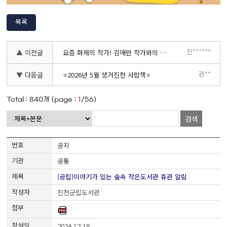
목록
진******
▲ 이전글
요즘 화제의 작가! 김애란 작가와의 만남-5.29.(금) 18:30~20:00
관**
▼ 다음글
⭐2026년 5월 생거진천 사람책⭐
Total :
840
개 (page :
1
/56)
검색
공지
공통
(공립)이야기가 있는 숲속 작은도서관 휴관 알림
진천군립도서관
2024.12.18