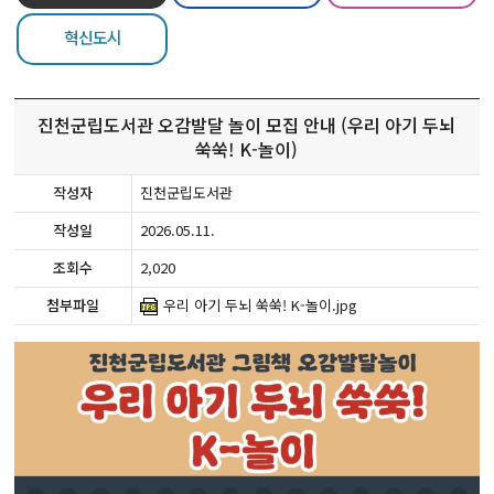
혁신도시
진천군립도서관 오감발달 놀이 모집 안내 (우리 아기 두뇌
쑥쑥! K-놀이)
작성자
진천군립도서관
작성일
2026.05.11.
조회수
2,020
첨부파일
우리 아기 두뇌 쑥쑥! K-놀이.jpg