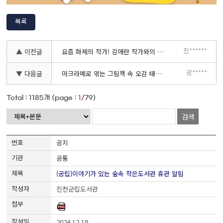
목록
진******
▲ 이전글
요즘 화제의 작가! 김애란 작가와의 만남-5.29.(금) 18:30~20:00
광*****
▼ 다음글
마크라메로 엮는 그림책 속 오감 태교 모집 안내(광혜원도서관 북스타트 오감발달)
Total :
1185
개 (page :
1
/79)
검색
공지
공통
(공립)이야기가 있는 숲속 작은도서관 휴관 알림
진천군립도서관
2024.12.18