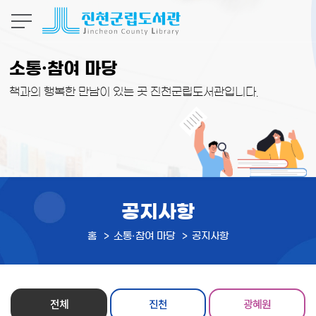
본문 바로가기
소통·참여 마당
책과의 행복한 만남이 있는 곳 진천군립도서관입니다.
공지사항
홈
소통·참여 마당
공지사항
전체
진천
광혜원