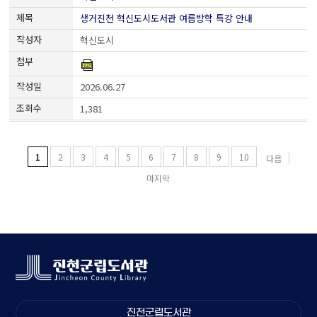
생거진천 혁신도시도서관 여름방학 특강 안내
혁신도시
2026.06.27
1,381
1
2
3
4
5
6
7
8
9
10
다음
마지막
진천군립도서관