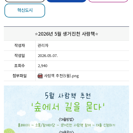
혁신도시
⭐2026년 5월 생거진천 사람책⭐
작성자
관리자
작성일
2026.05.07.
조회수
2,940
첨부파일
사람책 추천(5월).png