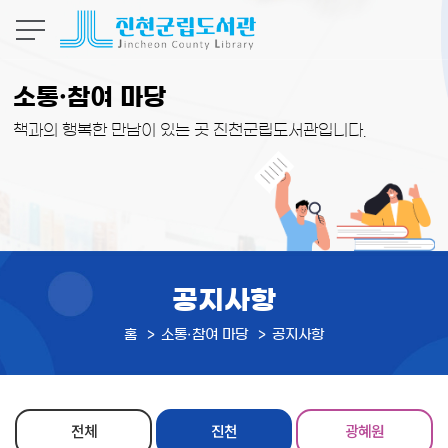
본문 바로가기
소통·참여 마당
책과의 행복한 만남이 있는 곳 진천군립도서관입니다.
공지사항
홈
소통·참여 마당
공지사항
전체
진천
광혜원