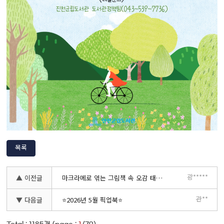
목록
광*****
▲ 이전글
마크라메로 엮는 그림책 속 오감 태교 모집 안내(광혜원도서관 북스타트 오감발달)
관**
▼ 다음글
⭐2026년 5월 픽업북⭐