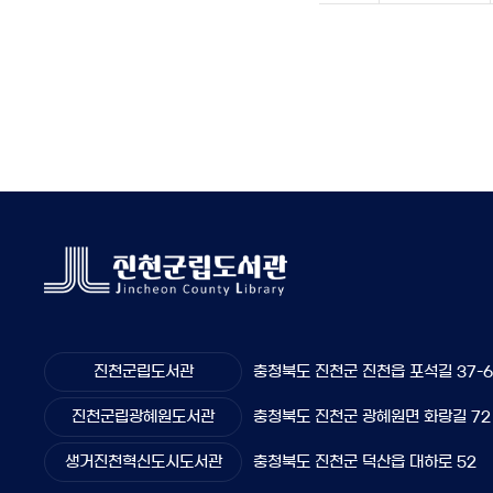
진천군립도서관
충청북도 진천군 진천읍 포석길 37-
진천군립광혜원도서관
충청북도 진천군 광혜원면 화랑길 72
생거진천혁신도시도서관
충청북도 진천군 덕산읍 대하로 52