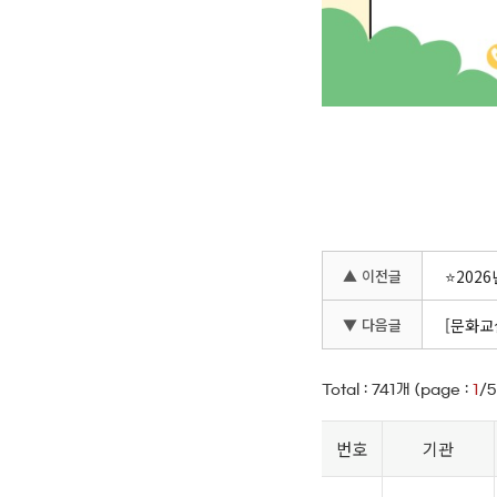
▲ 이전글
⭐202
▼ 다음글
[문화교
Total :
741
개 (page :
1
/5
번호
기관