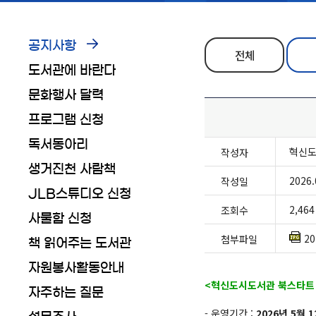
공지사항
전체
도서관에 바란다
문화행사 달력
프로그램 신청
독서동아리
혁신
작성자
생거진천 사람책
2026.
작성일
JLB스튜디오 신청
2,464
조회수
사물함 신청
2
첨부파일
책 읽어주는 도서관
자원봉사활동안내
<혁신도시도서관 북스타트 
자주하는 질문
- 운영기간 :
2026년 5월 