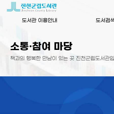
본문 바로가기
도서관 이용안내
도서검
소통·참여 마당
책과의 행복한 만남이 있는 곳 진천군립도서관입