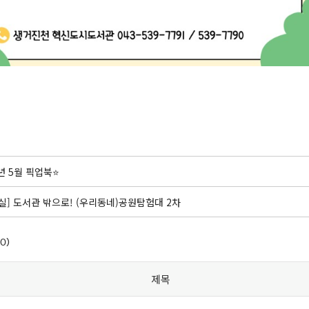
6년 5월 픽업북⭐
실] 도서관 밖으로! (우리동네)공원탐험대 2차
0)
제목