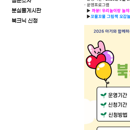
설문조사
- 운영프로그램
▶
까꿍! 우리놀이랑 놀자
분실물게시판
▶
꼬물꼬물 그림책 오감
북크닉 신청