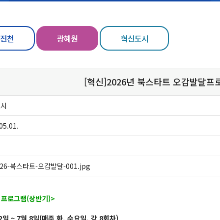
진천
광혜원
혁신도시
[혁신]2026년 북스타트 오감발달프
도시
05.01.
026-북스타트-오감발달-001.jpg
프로그램(상반기)>
12일 ~ 7월 8일(매주 화, 수요일, 각 8회차)