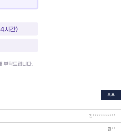
목록
진***********
관**