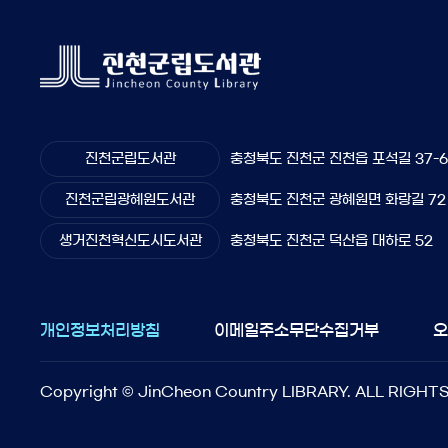
진천군립도서관
충청북도 진천군 진천읍 포석길 37-
진천군립광혜원도서관
충청북도 진천군 광혜원면 화랑길 72
생거진천혁신도시도서관
충청북도 진천군 덕산읍 대하로 52
개인정보처리방침
이메일주소무단수집거부
Copyright © JinCheon Country LIBRARY. ALL RIGHT