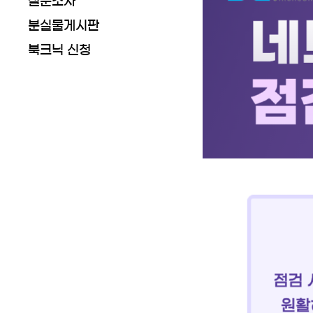
설문조사
분실물게시판
북크닉 신청