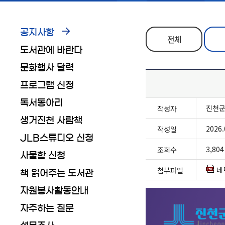
공지사항
전체
도서관에 바란다
문화행사 달력
프로그램 신청
독서동아리
진천
작성자
생거진천 사람책
2026.
작성일
JLB스튜디오 신청
3,804
조회수
사물함 신청
네
첨부파일
책 읽어주는 도서관
자원봉사활동안내
자주하는 질문