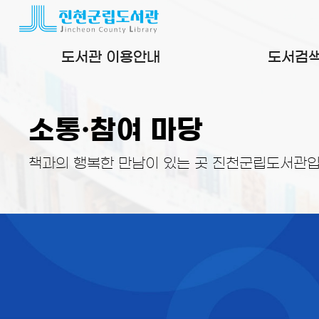
본문 바로가기
도서관 이용안내
도서검
소통·참여 마당
책과의 행복한 만남이 있는 곳 진천군립도서관입