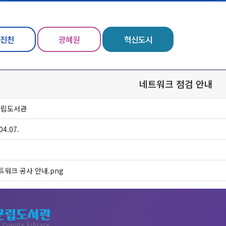
진천
광혜원
혁신도시
네트워크 점검 안내
군립도서관
04.07.
트워크 공사 안내.png