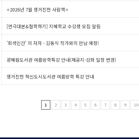
⭐2026년 7월 생거진천 사람책⭐
[연극대본&철학하기] 지혜학교 수강생 모집 알림
'회색인간' 의 저자 - 김동식 작가와의 만남 예정!
광혜원도서관 여름방학특강 안내(재공지-강좌 일정 변경)
생거진천 혁신도시도서관 여름방학 특강 안내
1
2
3
4
5
6
7
8
9
10