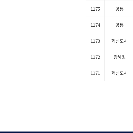
1175
공통
1174
공통
1173
혁신도시
1172
광혜원
1171
혁신도시