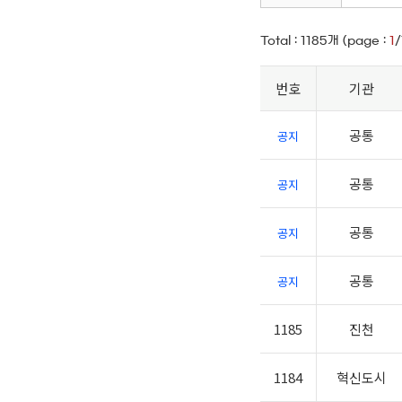
Total :
1185
개 (page :
1
/
번호
기관
공통
공지
공통
공지
공통
공지
공통
공지
1185
진천
1184
혁신도시