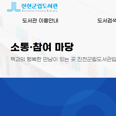
본문 바로가기
도서관 이용안내
도서검
소통·참여 마당
책과의 행복한 만남이 있는 곳 진천군립도서관입