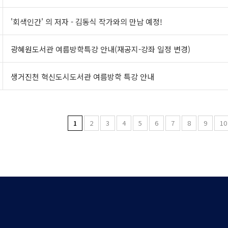
'회색인간' 의 저자 - 김동식 작가와의 만남 예정!
광혜원도서관 여름방학특강 안내(재공지-강좌 일정 변경)
생거진천 혁신도시도서관 여름방학 특강 안내
1
2
3
4
5
6
7
8
9
10