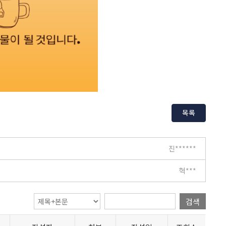
목록
진******
혁***
검색