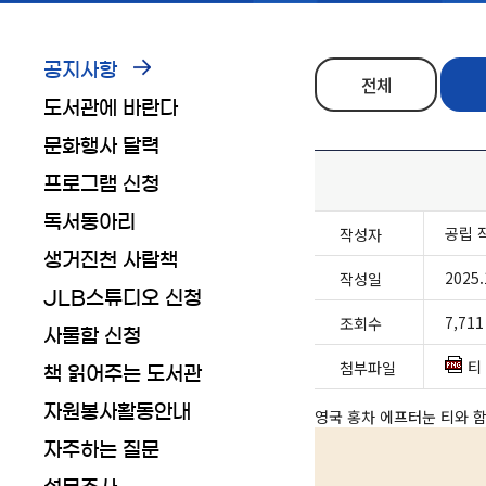
공지사항
전체
도서관에 바란다
문화행사 달력
프로그램 신청
독서동아리
공립 
작성자
생거진천 사람책
2025.
작성일
JLB스튜디오 신청
7,711
조회수
사물함 신청
티
첨부파일
책 읽어주는 도서관
자원봉사활동안내
영국 홍차 에프터눈 티와 함
자주하는 질문