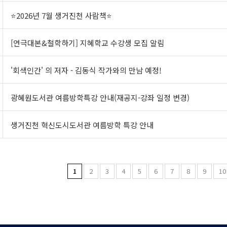
⭐2026년 7월 생거진천 사람책⭐
[연극대본&철학하기] 지혜학교 수강생 모집 알림
'회색인간' 의 저자 - 김동식 작가와의 만남 예정!
광혜원도서관 여름방학특강 안내(재공지-강좌 일정 변경)
생거진천 혁신도시도서관 여름방학 특강 안내
1
2
3
4
5
6
7
8
9
10