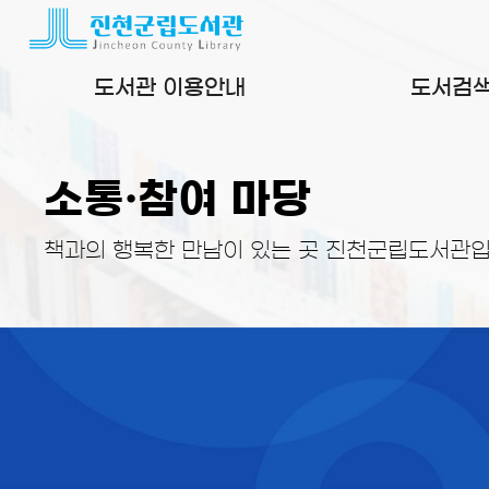
본문 바로가기
도서관 이용안내
도서검
소통·참여 마당
책과의 행복한 만남이 있는 곳 진천군립도서관입