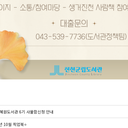
광혜원도서관 6기 사물함신청 안내
5년 10월 픽업북⭐