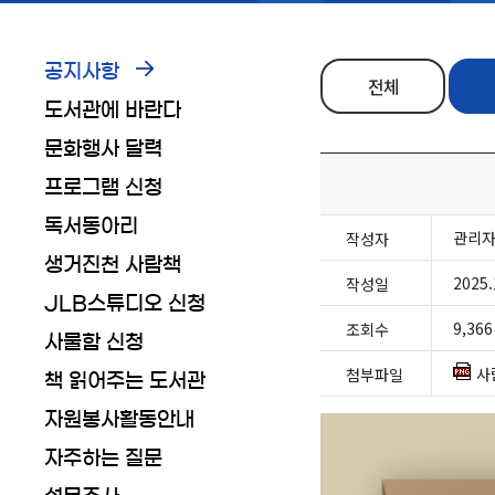
공지사항
전체
도서관에 바란다
문화행사 달력
프로그램 신청
독서동아리
관리
작성자
생거진천 사람책
2025.
작성일
JLB스튜디오 신청
9,366
조회수
사물함 신청
사
첨부파일
책 읽어주는 도서관
자원봉사활동안내
자주하는 질문