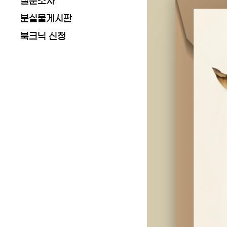
설문조사
분실물게시판
북크닉 신청