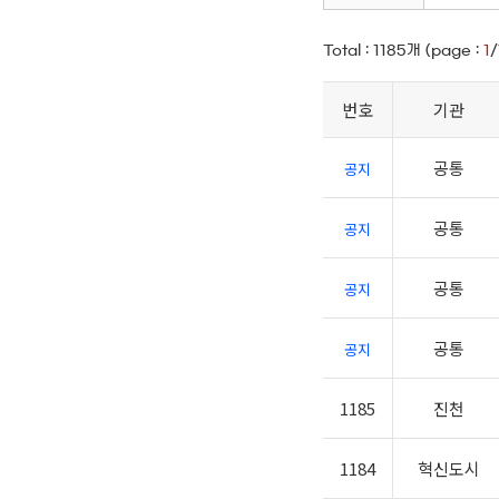
Total :
1185
개 (page :
1
/
번호
기관
공통
공지
공통
공지
공통
공지
공통
공지
1185
진천
1184
혁신도시