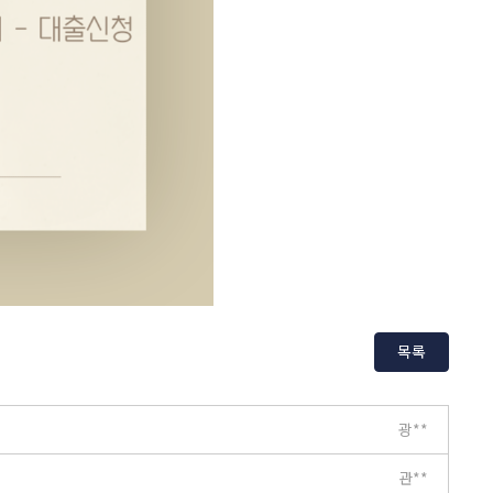
목록
광**
관**