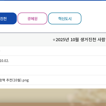
진천
광혜원
혁신도시
⭐2025년 10월 생거진천 사
자
10.02.
람책 추천(10월).png