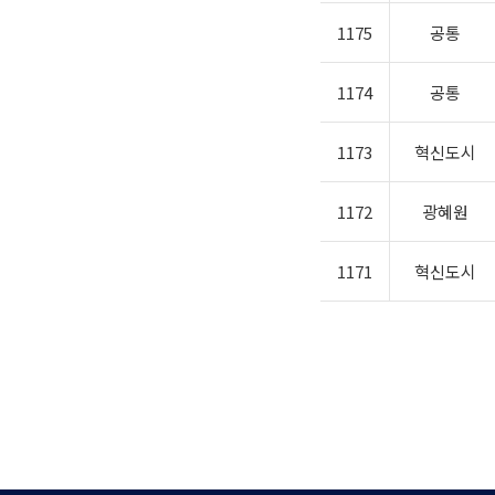
1175
공통
1174
공통
1173
혁신도시
1172
광혜원
1171
혁신도시