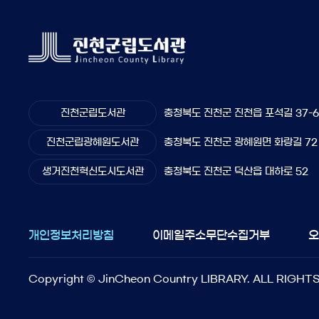
진천군립도서관
충청북도 진천군 진천읍 포석길 37-
진천군립광혜원도서관
충청북도 진천군 광혜원면 화랑길 72
생거진천혁신도시도서관
충청북도 진천군 덕산읍 대하로 52
개인정보처리방침
이메일주소무단수집거부
Copyright © JinCheon Country LIBRARY. ALL RIGHT