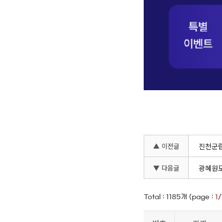
▲ 이전글
진천군립
▼ 다음글
광혜원도
Total :
1185
개 (page :
1
/