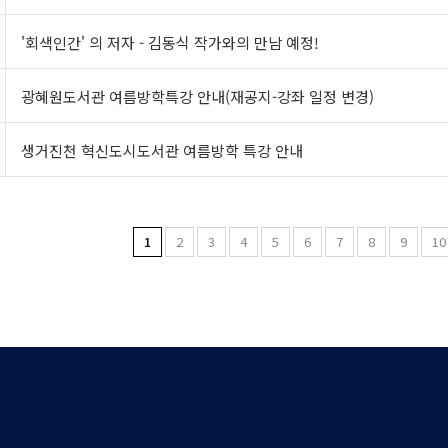
'회색인간' 의 저자 - 김동식 작가와의 만남 예정!
광혜원도서관 여름방학특강 안내(재공지-강좌 일정 변경)
생거진천 혁신도시도서관 여름방학 특강 안내
1
2
3
4
5
6
7
8
9
10