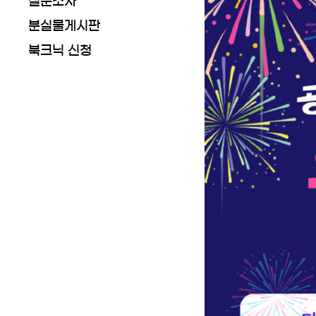
설문조사
분실물게시판
북크닉 신청