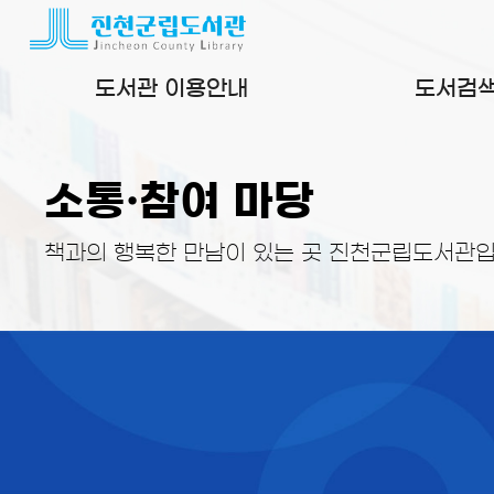
본문 바로가기
도서관 이용안내
도서검
소통·참여 마당
책과의 행복한 만남이 있는 곳 진천군립도서관입