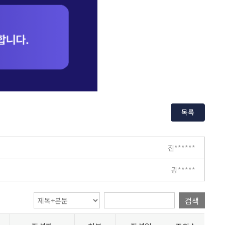
목록
진******
광*****
검색