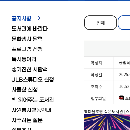
공지사항
전체
도서관에 바란다
문화행사 달력
프로그램 신청
독서동아리
공립
작성자
생거진천 사람책
2025.
작성일
JLB스튜디오 신청
10,52
조회수
사물함 신청
쇼
첨부파일
책 읽어주는 도서관
자원봉사활동안내
책마을초평 작은도서관 [쇼
자주하는 질문