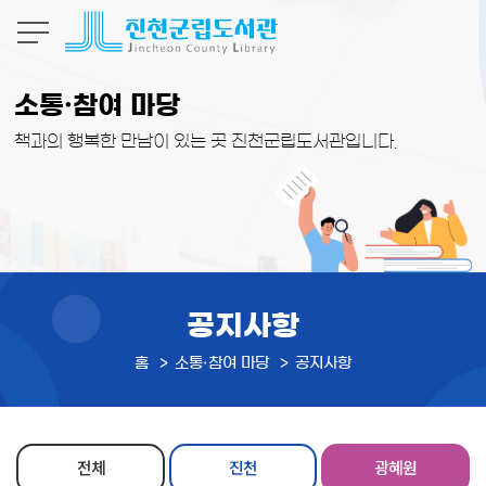
본문 바로가기
소통·참여 마당
책과의 행복한 만남이 있는 곳 진천군립도서관입니다.
공지사항
홈
소통·참여 마당
공지사항
전체
진천
광혜원