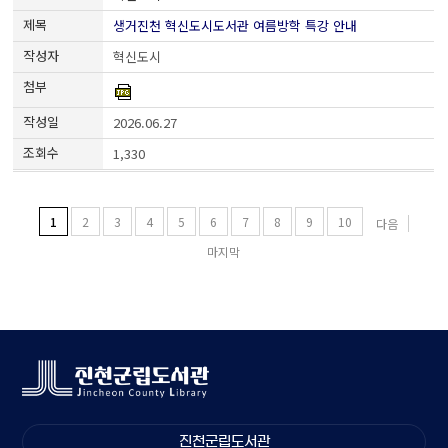
생거진천 혁신도시도서관 여름방학 특강 안내
혁신도시
2026.06.27
1,330
1
2
3
4
5
6
7
8
9
10
다음
마지막
진천군립도서관