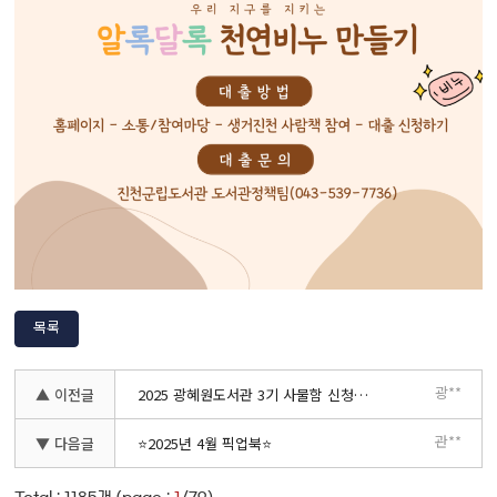
목록
광**
▲ 이전글
2025 광혜원도서관 3기 사물함 신청 안내
관**
▼ 다음글
⭐2025년 4월 픽업북⭐