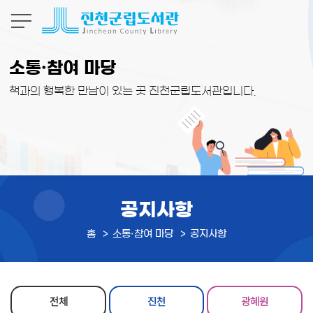
본문 바로가기
소통·참여 마당
책과의 행복한 만남이 있는 곳 진천군립도서관입니다.
공지사항
홈
소통·참여 마당
공지사항
전체
진천
광혜원