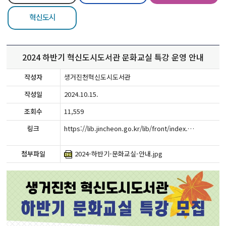
혁신도시
2024 하반기 혁신도시도서관 문화교실 특강 운영 안내
작성자
생거진천혁신도시도서관
작성일
2024.10.15.
조회수
11,559
링크
https://lib.jincheon.go.kr/lib/front/index.php?g_page=community&m_page=community04&tn=1&lgCode=78&siteCode=ST03&allLec=&bstart=&lib=
첨부파일
2024-하반기-문화교실-안내.jpg