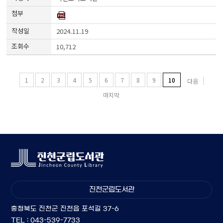
2024.11.19
10,712
1
2
3
4
5
6
7
8
9
10
다음
마지막
진천군립도서관
충청북도 진천군 진천읍 포석길 37-6
TEL : 043-539-7733