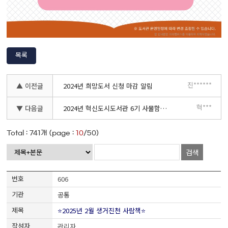
목록
진******
▲ 이전글
2024년 희망도서 신청 마감 알림
혁***
▼ 다음글
2024년 혁신도시도서관 6기 사물함신청 안내
Total :
741
개 (page :
10
/50)
검색
606
공통
⭐2025년 2월 생거진천 사람책⭐
관리자