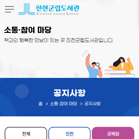
본문 바로가기
소통·참여 마당
책과의 행복한 만남이 있는 곳 진천군립도서관입니다.
공지사항
홈
소통·참여 마당
공지사항
전체
진천
광혜원