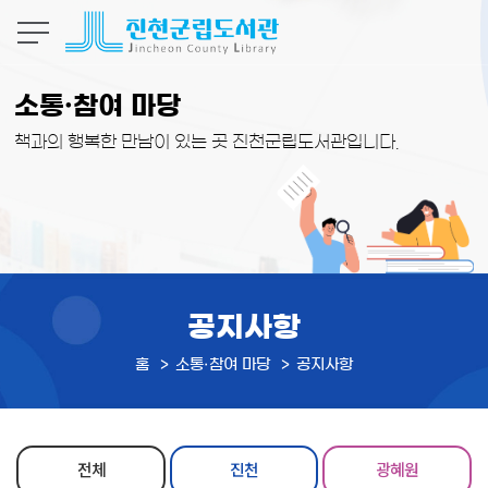
본문 바로가기
소통·참여 마당
책과의 행복한 만남이 있는 곳 진천군립도서관입니다.
공지사항
홈
소통·참여 마당
공지사항
전체
진천
광혜원