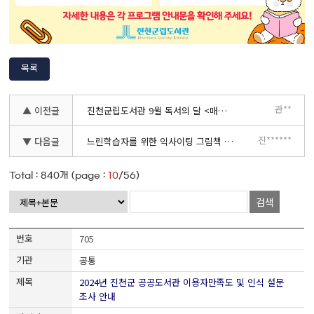
목록
관**
▲ 이전글
진천군립도서관 9월 독서의 달 <매직쿠키> 어린이 마술극 공연 안내
진******
▼ 다음글
느린학습자를 위한 익사이팅 그림책 놀이 수강생 모집
Total :
840
개 (page :
10
/56)
검색
705
공통
2024년 진천군 공공도서관 이용자만족도 및 인식 설문
조사 안내