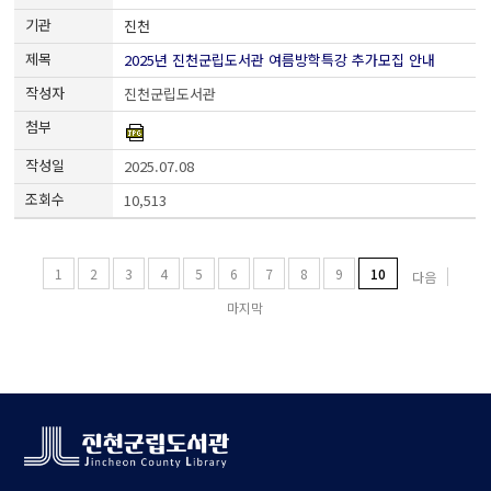
진천
2025년 진천군립도서관 여름방학특강 추가모집 안내
진천군립도서관
2025.07.08
10,513
1
2
3
4
5
6
7
8
9
10
다음
마지막