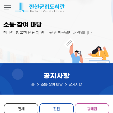
본문 바로가기
소통·참여 마당
책과의 행복한 만남이 있는 곳 진천군립도서관입니다.
공지사항
홈
소통·참여 마당
공지사항
전체
진천
광혜원