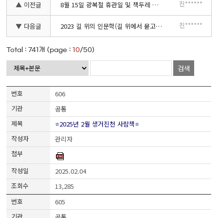
진******
▲ 이전글
8월 15일 광복절 휴관일 및 책두레 배송 안내
진******
▼ 다음글
2023 길 위의 인문학(길 위에서 묻고 답하다) 수강생 모집
Total :
741
개 (page :
10
/50)
검색
606
공통
⭐2025년 2월 생거진천 사람책⭐
관리자
2025.02.04
13,285
605
공통