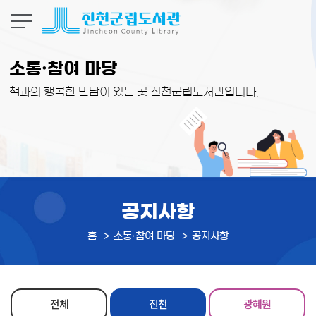
본문 바로가기
소통·참여 마당
책과의 행복한 만남이 있는 곳 진천군립도서관입니다.
공지사항
홈
소통·참여 마당
공지사항
전체
진천
광혜원