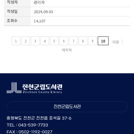
관리자
2024.09.03
14,107
1
2
3
4
5
6
7
8
9
10
다음
마지막
진천군립도서관
충청북도 진천군 진천읍 포석길 37-6
TEL : 043-539-7733
FAX : 0502-1192-0027