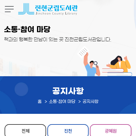
본문 바로가기
소통·참여 마당
책과의 행복한 만남이 있는 곳 진천군립도서관입니다.
공지사항
홈
소통·참여 마당
공지사항
전체
진천
광혜원