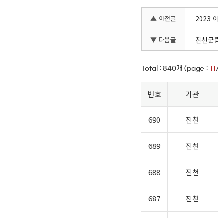
▲ 이전글
2023
▼ 다음글
진천군립
Total :
840
개 (page :
11
번호
기관
690
진천
689
진천
688
진천
687
진천