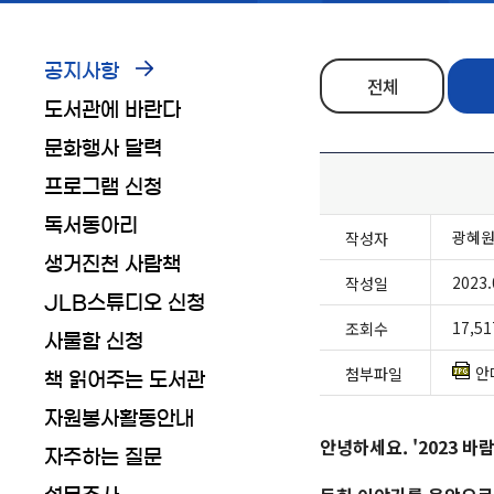
공지사항
전체
도서관에 바란다
문화행사 달력
프로그램 신청
독서동아리
광혜
작성자
생거진천 사람책
2023.
작성일
JLB스튜디오 신청
17,51
조회수
사물함 신청
안
첨부파일
책 읽어주는 도서관
자원봉사활동안내
안녕하세요.
'2023 
자주하는 질문