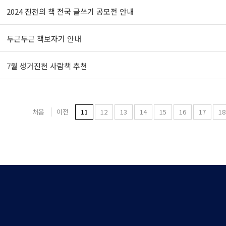
2024 진천의 책 전국 글쓰기 공모전 안내
두근두근 책보자기 안내
7월 생거진천 사람책 추천
처음
이전
11
12
13
14
15
16
17
18