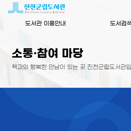
본문 바로가기
도서관 이용안내
도서검
소통·참여 마당
책과의 행복한 만남이 있는 곳 진천군립도서관입