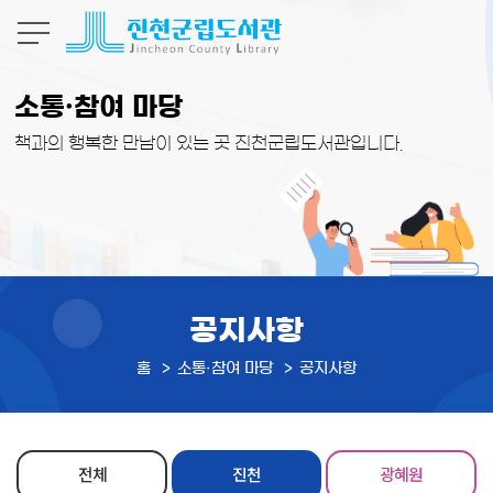
본문 바로가기
소통·참여 마당
책과의 행복한 만남이 있는 곳 진천군립도서관입니다.
공지사항
홈
소통·참여 마당
공지사항
전체
진천
광혜원