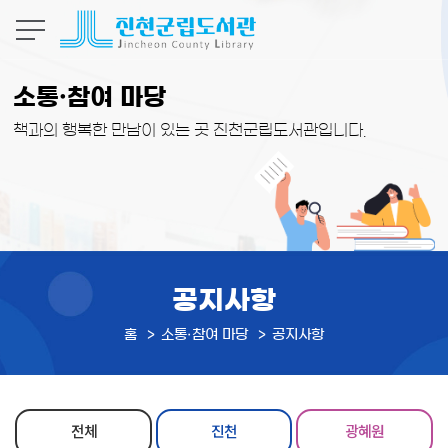
본문 바로가기
소통·참여 마당
책과의 행복한 만남이 있는 곳 진천군립도서관입니다.
공지사항
홈
소통·참여 마당
공지사항
전체
진천
광혜원