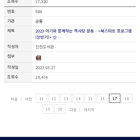
17,320
586
공통
2023 아기와 함께하는 책사랑 운동 - <북스타트 프로그램
(상반기)> 신…
진천도서관
2023.03.27
19,474
11
12
13
14
15
16
17
18
처음
이전
19
20
다음
마지막