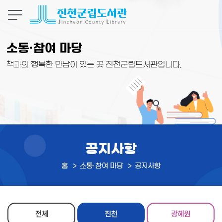
본문 바로가기
소통·참여 마당
책과의 행복한 만남이 있는 곳 진천군립도서관입니다.
공지사항
홈
소통·참여 마당
공지사항
전체
진천
광혜원