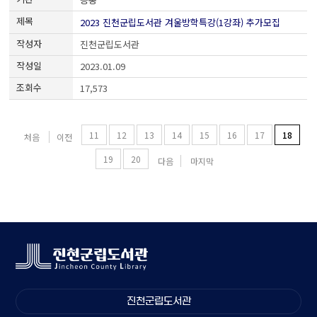
2023 진천군립도서관 겨울방학특강(1강좌) 추가모집
진천군립도서관
2023.01.09
17,573
11
12
13
14
15
16
17
18
처음
이전
19
20
다음
마지막
진천군립도서관