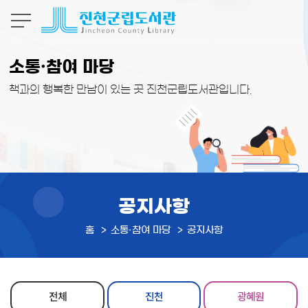
본문 바로가기
소통·참여 마당
책과의 행복한 만남이 있는 곳 진천군립도서관입니다.
공지사항
홈
소통·참여 마당
공지사항
전체
진천
광혜원