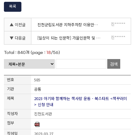
목록
진******
▲ 이전글
진천군립도서관 지하주차장 이용안내(일부 폐쇄)
진******
▼ 다음글
[일상이 되는 인문학] 가을인문학 및 불편한 편의점 김호연 작가와의 만남 안내
Total :
840
개 (page :
18
/56)
검색
585
공통
2023 아기와 함께하는 책사랑 운동 - 북스타트 <책꾸러미
> 신청 안내
진천도서관
2023.03.27