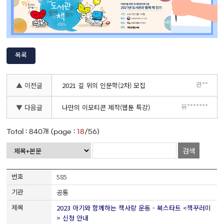
목록
관**
▲ 이전글
2021 길 위의 인문학(2차) 모집
유*******
▼ 다음글
나만의 이모티콘 제작(웹툰 특강)
Total :
840
개 (page :
18
/56)
검색
585
공통
2023 아기와 함께하는 책사랑 운동 - 북스타트 <책꾸러미
> 신청 안내