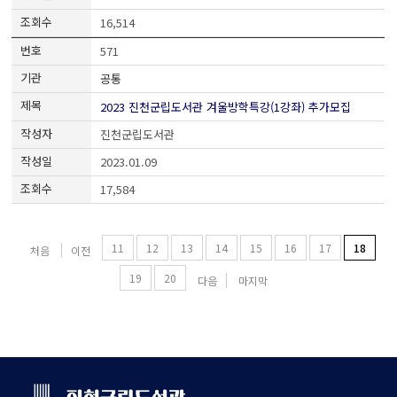
16,514
571
공통
2023 진천군립도서관 겨울방학특강(1강좌) 추가모집
진천군립도서관
2023.01.09
17,584
11
12
13
14
15
16
17
18
처음
이전
19
20
다음
마지막