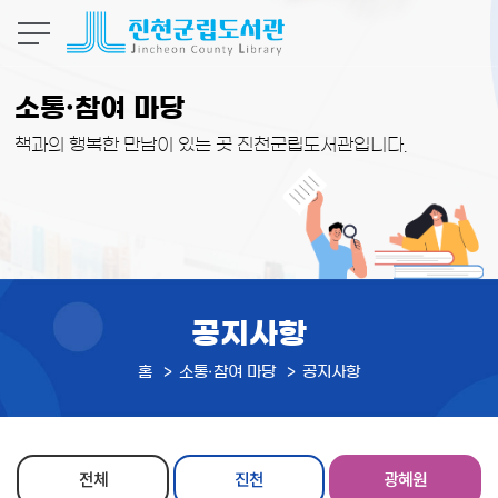
본문 바로가기
소통·참여 마당
책과의 행복한 만남이 있는 곳 진천군립도서관입니다.
공지사항
홈
소통·참여 마당
공지사항
전체
진천
광혜원