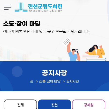
본문 바로가기
소통·참여 마당
책과의 행복한 만남이 있는 곳 진천군립도서관입니다.
공지사항
홈
소통·참여 마당
공지사항
전체
진천
광혜원