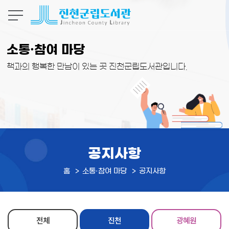
본문 바로가기
소통·참여 마당
책과의 행복한 만남이 있는 곳 진천군립도서관입니다.
공지사항
홈
소통·참여 마당
공지사항
전체
진천
광혜원