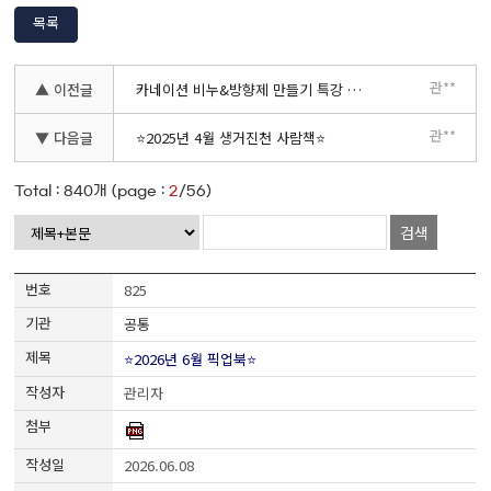
목록
관**
▲ 이전글
카네이션 비누&방향제 만들기 특강 모집 안내
관**
▼ 다음글
⭐2025년 4월 생거진천 사람책⭐
Total :
840
개 (page :
2
/56)
검색
825
공통
⭐2026년 6월 픽업북⭐
관리자
2026.06.08