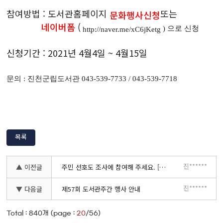
참여방법 : 도서관홈페이지
또는
문화행사신청
네이버폼
(
) 으로 신청
http://naver.me/xC6jKetg
신청기간 : 2021년 4월4일 ~ 4월15일
문의 : 진천군립도서관 043-539-7733 / 043-539-7718
목록
진******
▲ 이전글
주민 선호도 조사에 참여해 주세요. [제4회 책 읽는 진천, 2021년 진천의 책]
진******
▼ 다음글
제57회 도서관주간 행사 안내
Total :
840
개 (page :
20
/56)