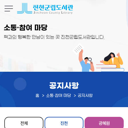
본문 바로가기
소통·참여 마당
책과의 행복한 만남이 있는 곳 진천군립도서관입니다.
공지사항
홈
소통·참여 마당
공지사항
전체
진천
광혜원