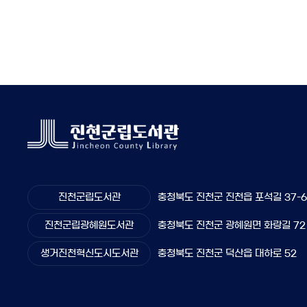
진천군립도서관
충청북도 진천군 진천읍 포석길 37-
진천군립광혜원도서관
충청북도 진천군 광혜원면 화랑길 72
생거진천혁신도시도서관
충청북도 진천군 덕산읍 대하로 52