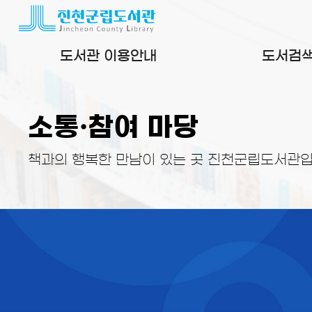
본문 바로가기
도서관 이용안내
도서검
소통·참여 마당
책과의 행복한 만남이 있는 곳 진천군립도서관입