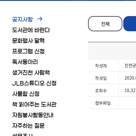
공지사항
전체
도서관에 바란다
문화행사 달력
프로그램 신청
독서동아리
진천
작성자
생거진천 사람책
2020.
작성일
JLB스튜디오 신청
10,32
조회수
사물함 신청
첨부파일
책 읽어주는 도서관
자원봉사활동안내
자주하는 질문