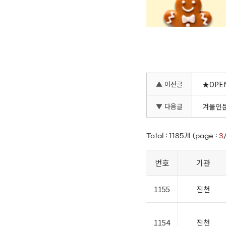
▲ 이전글
★OPE
▼ 다음글
겨울인문
Total :
1185
개 (page :
3
번호
기관
1155
진천
1154
진천