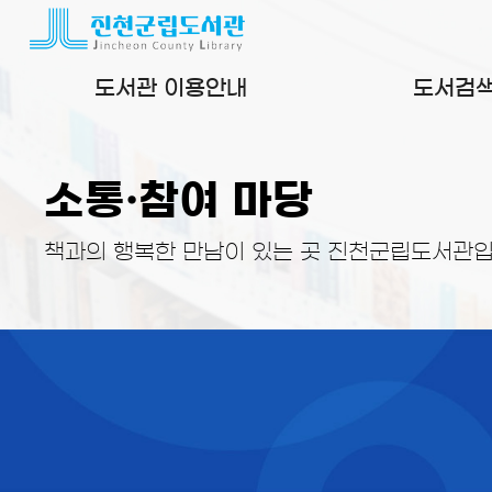
본문 바로가기
도서관 이용안내
도서검
소통·참여 마당
책과의 행복한 만남이 있는 곳 진천군립도서관입