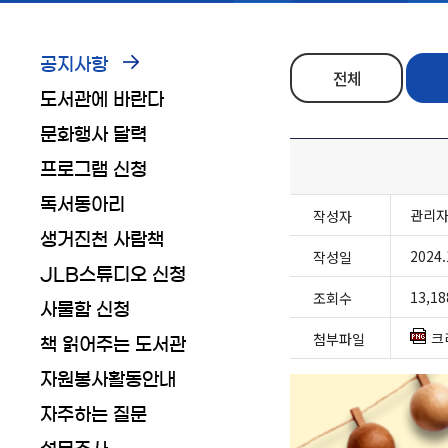
공지사항
전체
도서관에 바란다
문화행사 달력
프로그램 신청
독서동아리
관리
작성자
생거진천 사람책
2024.
작성일
JLB스튜디오 신청
13,18
조회수
사물함 신청
크
첨부파일
책 읽어주는 도서관
자원봉사활동안내
자주하는 질문