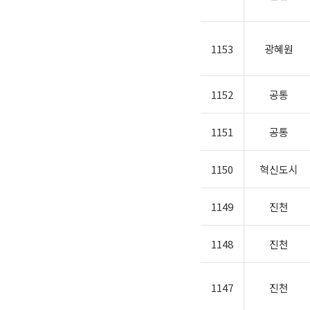
1153
광혜원
1152
공통
1151
공통
1150
혁신도시
1149
진천
1148
진천
1147
진천