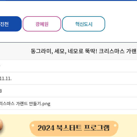
진천
광혜원
혁신도시
동그라미, 세모, 네모로 뚝딱! 크리스마스 가
자
11.11.
8
리스마스 가랜드 만들기.png