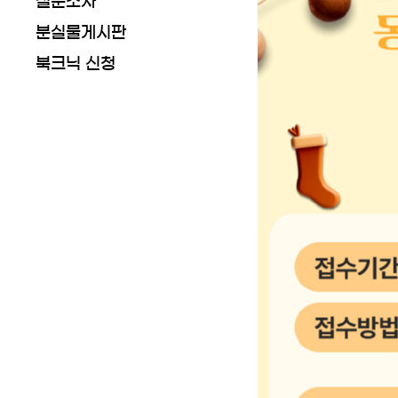
설문조사
분실물게시판
북크닉 신청