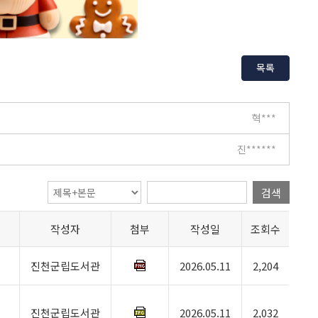
목록
혁***
진******
검색
작성자
첨부
작성일
조회수
진천군립도서관
2026.05.11
2,204
진천군립도서관
2026.05.11
2,032