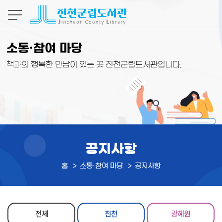
본문 바로가기
소통·참여 마당
책과의 행복한 만남이 있는 곳 진천군립도서관입니다.
공지사항
홈
소통·참여 마당
공지사항
전체
진천
광혜원