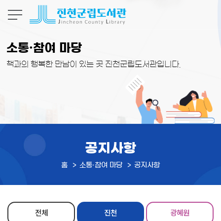
본문 바로가기
소통·참여 마당
책과의 행복한 만남이 있는 곳 진천군립도서관입니다.
공지사항
홈
소통·참여 마당
공지사항
전체
진천
광혜원