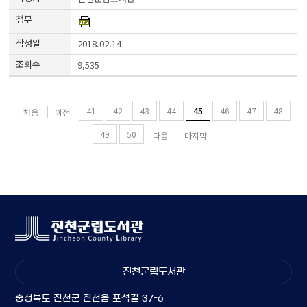
2018.02.14
9,535
41
42
43
44
45
46
47
48
처음
이전
49
50
다음
마지막
진천군립도서관
충청북도 진천군 진천읍 포석길 37-6