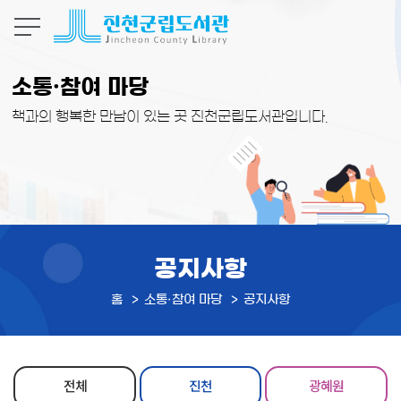
본문 바로가기
소통·참여 마당
책과의 행복한 만남이 있는 곳 진천군립도서관입니다.
공지사항
홈
소통·참여 마당
공지사항
전체
진천
광혜원