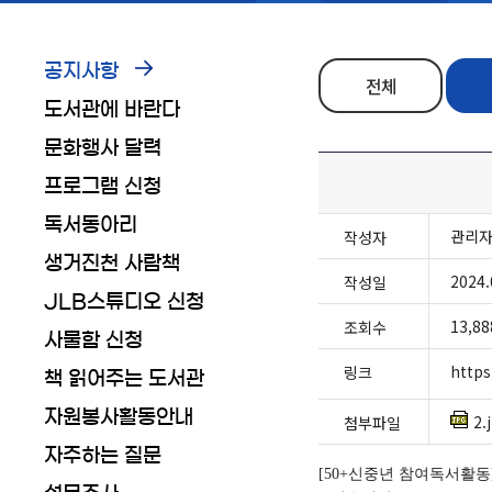
공지사항
전체
도서관에 바란다
문화행사 달력
프로그램 신청
독서동아리
관리
작성자
생거진천 사람책
2024.
작성일
JLB스튜디오 신청
13,88
조회수
사물함 신청
http
링크
책 읽어주는 도서관
자원봉사활동안내
2.
첨부파일
자주하는 질문
[50+
신중년 참여독서활동