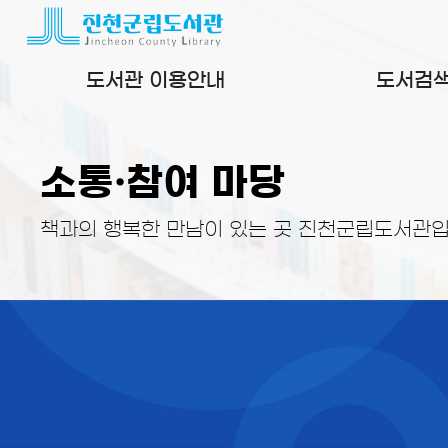
본문 바로가기
도서관 이용안내
도서검
소통·참여 마당
책과의 행복한 만남이 있는 곳 진천군립도서관입