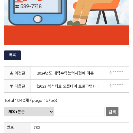
목록
진******
▲ 이전글
2024년도 대학수학능력시험에 따른 개관시간 변경 안내
진******
▼ 다음글
(2023 북스타트 오픈데이 프로그램) 꿈 모래 뿌려주는 '샌드맨 어디있어?' 신청 안내
Total :
840
개 (page :
5
/56)
검색
780