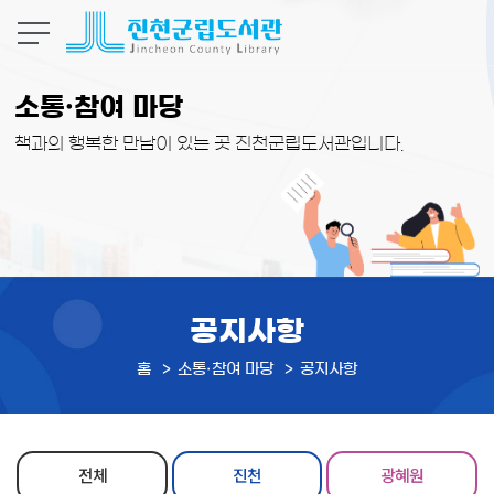
본문 바로가기
소통·참여 마당
책과의 행복한 만남이 있는 곳 진천군립도서관입니다.
공지사항
홈
소통·참여 마당
공지사항
전체
진천
광혜원