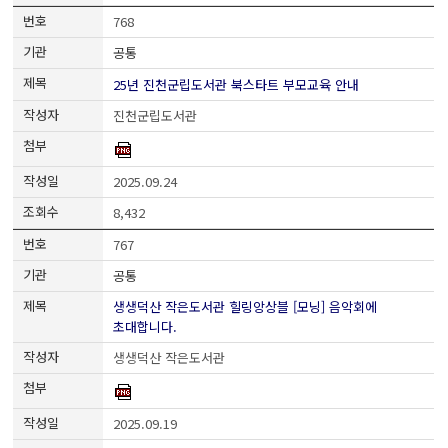
768
공통
25년 진천군립도서관 북스타트 부모교육 안내
진천군립도서관
2025.09.24
8,432
767
공통
생생덕산 작은도서관 힐링앙상블 [모닝] 음악회에
초대합니다.
생생덕산 작은도서관
2025.09.19