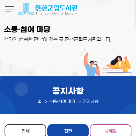
본문 바로가기
소통·참여 마당
책과의 행복한 만남이 있는 곳 진천군립도서관입니다.
공지사항
홈
소통·참여 마당
공지사항
전체
진천
광혜원