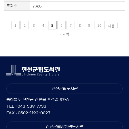
7,495
1
2
3
4
5
6
7
8
9
10
다음
마지막
진천군립도서관
충청북도 진천군 진천읍 포석길 37-6
TEL : 043-539-7733
FAX : 0502-1192-0027
진천군립광혜원도서관