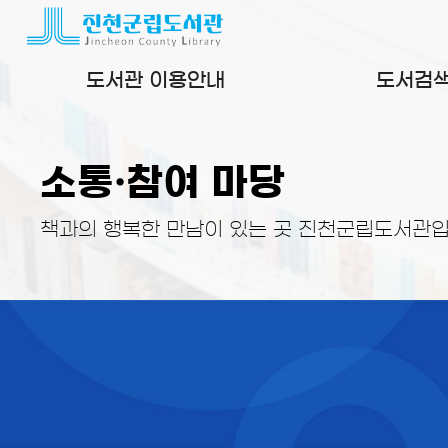
본문 바로가기
도서관 이용안내
도서검
소통·참여 마당
책과의 행복한 만남이 있는 곳 진천군립도서관입