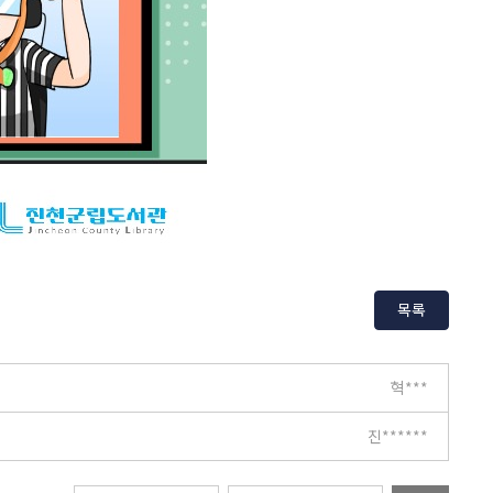
목록
혁***
진******