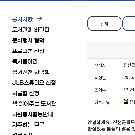
공지사항
전체
도서관에 바란다
문화행사 달력
프로그램 신청
독서동아리
진천
작성자
생거진천 사람책
2023.
작성일
JLB스튜디오 신청
12,24
조회수
사물함 신청
웹
첨부파일
책 읽어주는 도서관
자원봉사활동안내
안녕하세요. 진천군립도
자주하는 질문
관심있는 분들의 많은 