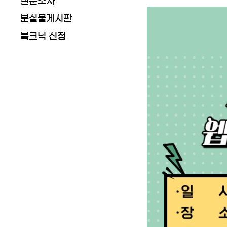
설문조사
분실물게시판
북크닉 신청