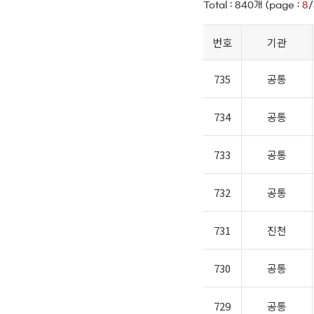
Total :
840
개 (page :
8
/
번호
기관
735
공통
734
공통
733
공통
732
공통
731
진천
730
공통
729
공통