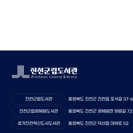
진천군립도서관
충청북도 진천군 진천읍 포석길 37-
진천군립광혜원도서관
충청북도 진천군 광혜원면 화랑길 72
생거진천혁신도시도서관
충청북도 진천군 덕산읍 대하로 52