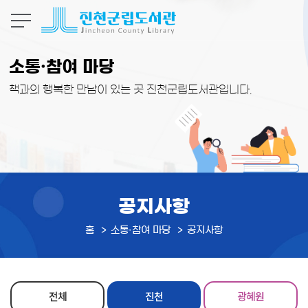
본문 바로가기
소통·참여 마당
책과의 행복한 만남이 있는 곳 진천군립도서관입니다.
공지사항
홈
소통·참여 마당
공지사항
전체
진천
광혜원