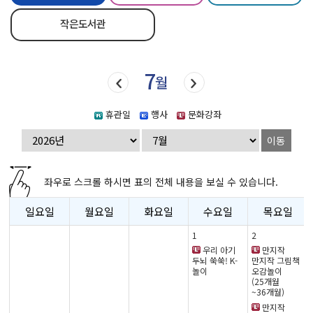
작은도서관
7
월
휴관일
행사
문화강좌
이동
좌우로 스크롤 하시면 표의 전체 내용을 보실 수 있습니다.
일요일
월요일
화요일
수요일
목요일
1
2
우리 아기
만지작
두뇌 쑥쑥! K-
만지작 그림책
놀이
오감놀이
(25개월
~36개월)
만지작