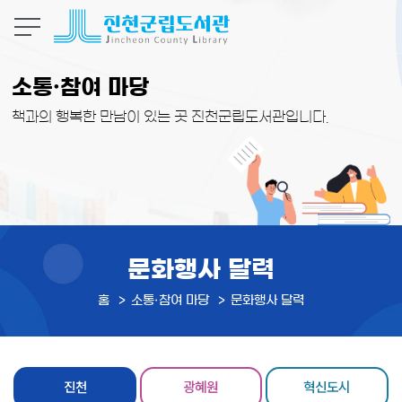
본문 바로가기
소통·참여 마당
책과의 행복한 만남이 있는 곳 진천군립도서관입니다.
문화행사 달력
홈
소통·참여 마당
문화행사 달력
진천
광혜원
혁신도시