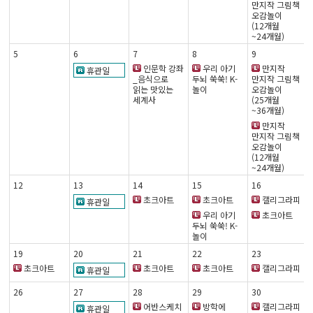
만지작 그림책
오감놀이
(12개월
~24개월)
5
6
7
8
9
인문학 강좌
우리 아기
만지작
휴관일
_음식으로
두뇌 쑥쑥! K-
만지작 그림책
읽는 맛있는
놀이
오감놀이
세계사
(25개월
~36개월)
만지작
만지작 그림책
오감놀이
(12개월
~24개월)
12
13
14
15
16
초크아트
초크아트
캘리그라피
휴관일
우리 아기
초크아트
두뇌 쑥쑥! K-
놀이
19
20
21
22
23
초크아트
초크아트
초크아트
캘리그라피
휴관일
26
27
28
29
30
어반스케치
방학에
캘리그라피
휴관일