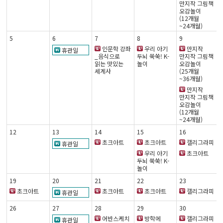
만지작 그림책
오감놀이
(12개월
~24개월)
5
6
7
8
9
인문학 강좌
우리 아기
만지작
휴관일
_음식으로
두뇌 쑥쑥! K-
만지작 그림책
읽는 맛있는
놀이
오감놀이
세계사
(25개월
~36개월)
만지작
만지작 그림책
오감놀이
(12개월
~24개월)
12
13
14
15
16
초크아트
초크아트
캘리그라피
휴관일
우리 아기
초크아트
두뇌 쑥쑥! K-
놀이
19
20
21
22
23
초크아트
초크아트
초크아트
캘리그라피
휴관일
26
27
28
29
30
어반스케치
방학에
캘리그라피
휴관일