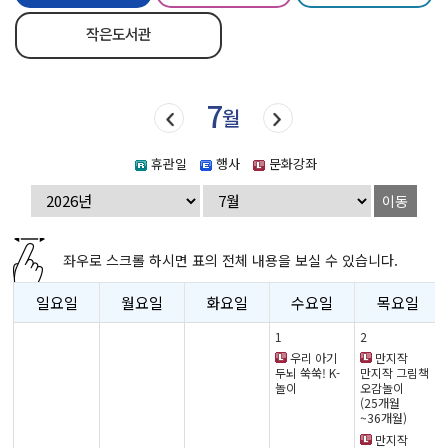
작은도서관
7
월
휴관일
행사
문화강좌
이동
좌우로 스크롤 하시면 표의 전체 내용을 보실 수 있습니다.
일요일
월요일
화요일
수요일
목요일
1
2
우리 아기
만지작
두뇌 쑥쑥! K-
만지작 그림책
놀이
오감놀이
(25개월
~36개월)
만지작