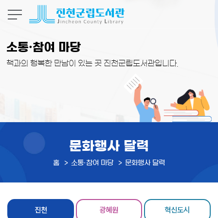
본문 바로가기
소통·참여 마당
책과의 행복한 만남이 있는 곳 진천군립도서관입니다.
문화행사 달력
홈
소통·참여 마당
문화행사 달력
진천
광혜원
혁신도시