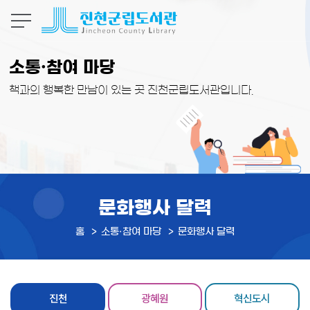
본문 바로가기
소통·참여 마당
책과의 행복한 만남이 있는 곳 진천군립도서관입니다.
문화행사 달력
홈
소통·참여 마당
문화행사 달력
진천
광혜원
혁신도시