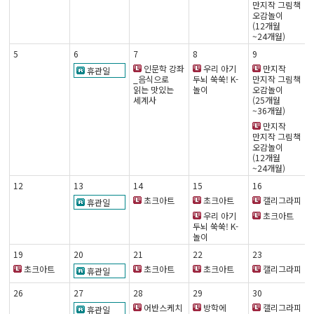
만지작 그림책
오감놀이
(12개월
~24개월)
5
6
7
8
9
인문학 강좌
우리 아기
만지작
휴관일
_음식으로
두뇌 쑥쑥! K-
만지작 그림책
읽는 맛있는
놀이
오감놀이
세계사
(25개월
~36개월)
만지작
만지작 그림책
오감놀이
(12개월
~24개월)
12
13
14
15
16
초크아트
초크아트
캘리그라피
휴관일
우리 아기
초크아트
두뇌 쑥쑥! K-
놀이
19
20
21
22
23
초크아트
초크아트
초크아트
캘리그라피
휴관일
26
27
28
29
30
어반스케치
방학에
캘리그라피
휴관일