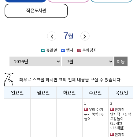
작은도서관
7
월
휴관일
행사
문화강좌
이동
좌우로 스크롤 하시면 표의 전체 내용을 보실 수 있습니다.
일요일
월요일
화요일
수요일
목요일
1
2
우리 아기
만지작
두뇌 쑥쑥! K-
만지작 그림책
놀이
오감놀이
(25개월
~36개월)
만지작